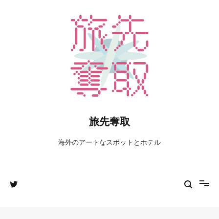
コ
ン
テ
ン
ツ
へ
ス
キ
ッ
プ
旅先奪取
海外のアートなスポットとホテル