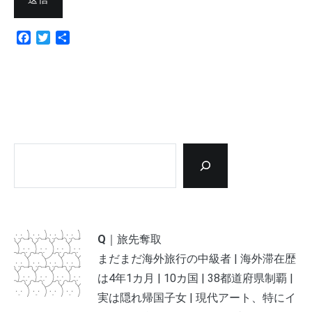
Facebook
Twitter
共
有
検索
Q
｜旅先奪取
まだまだ海外旅行の中級者 | 海外滞在歴
は4年1カ月 | 10カ国 | 38都道府県制覇 |
実は隠れ帰国子女 | 現代アート、特にイ