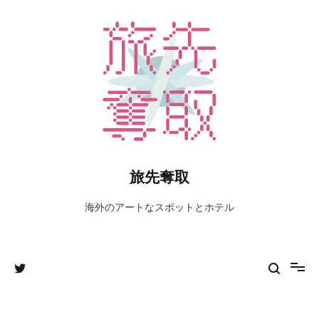
コ
ン
テ
ン
ツ
へ
ス
キ
ッ
プ
旅先奪取
海外のアートなスポットとホテル