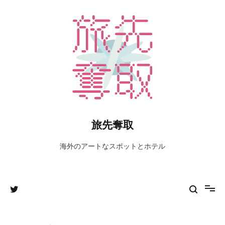
コ
ン
テ
ン
ツ
へ
ス
キ
ッ
プ
旅先奪取
海外のアートなスポットとホテル